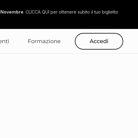
6 Novembre
. CLICCA QUI per ottenere subito il tuo biglietto
enti
Formazione
Accedi