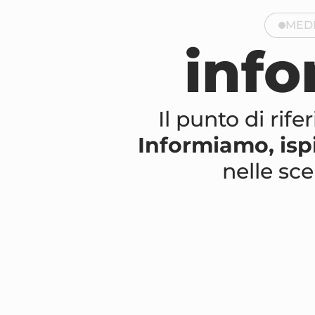
MED
inf
Il punto di rif
Informiamo, is
nelle sce