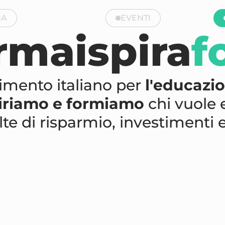
IA
EVENTI
orma
ispira
f
erimento italiano per
l'educazio
piriamo e formiamo
chi vuole
lte di risparmio, investimenti e