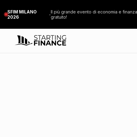
SFIM MILANO
Il più grande evento di economia e finanza 
-
2026
gratuito!